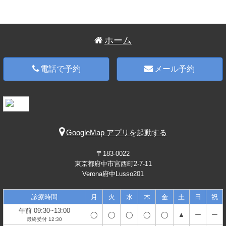
ホーム
電話で予約
メール予約
GoogleMap アプリを起動する
〒183-0022
東京都府中市宮西町2-7-11
Verona府中Lusso201
診療時間
月
火
水
木
金
土
日
祝
午前 09:30~13:00
◯
◯
◯
◯
◯
▲
ー
ー
最終受付 12:30