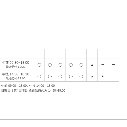
診療時間
月
火
水
木
金
土
日
祝
午前 09:30~13:00
◯
◯
◯
◯
◯
▲
ー
ー
最終受付 12:30
午後 14:30~18:30
◯
◯
◯
◯
◯
▲
★
ー
最終受付 18:00
 午前 09:00～13:00 / 午後 14:00～18:00
 日曜日は第4日曜日 矯正治療のみ 14:30~19:00