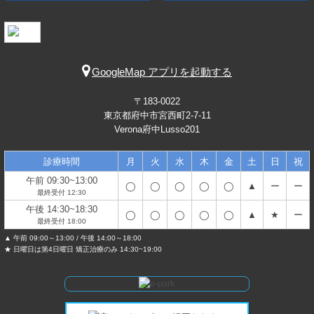
GoogleMap アプリを起動する
〒183-0022
東京都府中市宮西町2-7-11
Verona府中Lusso201
診療時間
月
火
水
木
金
土
日
祝
午前 09:30~13:00
◯
◯
◯
◯
◯
▲
ー
ー
最終受付 12:30
午後 14:30~18:30
◯
◯
◯
◯
◯
▲
★
ー
最終受付 18:00
▲ 午前 09:00～13:00 / 午後 14:00～18:00
★ 日曜日は第4日曜日 矯正治療のみ 14:30~19:00