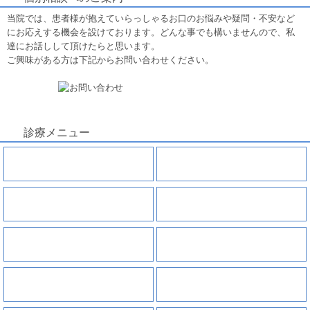
当院では、患者様が抱えていらっしゃるお口のお悩みや疑問・不安など
にお応えする機会を設けております。どんな事でも構いませんので、私
達にお話しして頂けたらと思います。
ご興味がある方は下記からお問い合わせください。
診療メニュー
虫歯
親知らずの抜歯
根管治療
歯周病
小児歯科
インプラント
入れ歯
審美セラミック治療