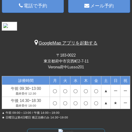
電話で予約
メール予約
GoogleMap アプリを起動する
〒183-0022
東京都府中市宮西町2-7-11
Verona府中Lusso201
診療時間
月
火
水
木
金
土
日
祝
午前 09:30~13:00
◯
◯
◯
◯
◯
▲
ー
ー
最終受付 12:30
午後 14:30~18:30
◯
◯
◯
◯
◯
▲
★
ー
最終受付 18:00
▲ 午前 09:00～13:00 / 午後 14:00～18:00
★ 日曜日は第4日曜日 矯正治療のみ 14:30~19:00