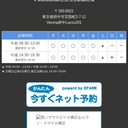
〒183-0022
東京都府中市宮西町2-7-11
Verona府中Lusso201
診療時間
月
火
水
木
金
土
日
祝
午前 09:30~13:00
◯
◯
◯
◯
◯
▲
ー
ー
最終受付 12:30
午後 14:30~18:30
◯
◯
◯
◯
◯
▲
★
ー
最終受付 18:00
▲ 午前 09:00～13:00 / 午後 14:00～18:00
★ 日曜日は第4日曜日 矯正治療のみ 14:30~19:00