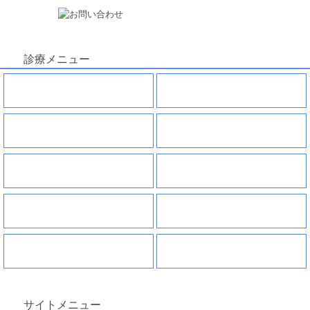
診療メニュー
虫歯
親知らずの抜歯
根管治療
歯周病
小児歯科
インプラント
入れ歯
審美セラミック治療
ホワイトニング
矯正治療
サイトメニュー