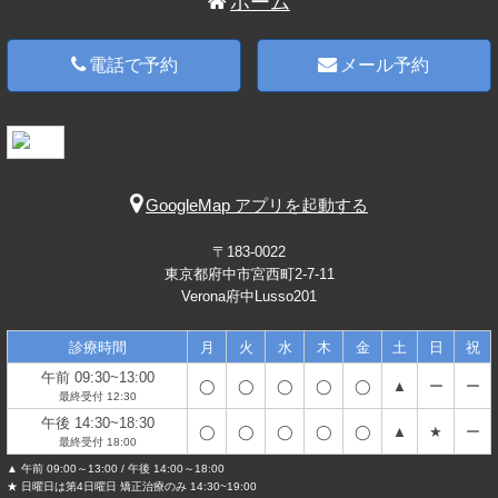
ホーム
電話で予約
メール予約
GoogleMap アプリを起動する
〒183-0022
東京都府中市宮西町2-7-11
Verona府中Lusso201
診療時間
月
火
水
木
金
土
日
祝
午前 09:30~13:00
◯
◯
◯
◯
◯
▲
ー
ー
最終受付 12:30
午後 14:30~18:30
◯
◯
◯
◯
◯
▲
★
ー
最終受付 18:00
▲ 午前 09:00～13:00 / 午後 14:00～18:00
★ 日曜日は第4日曜日 矯正治療のみ 14:30~19:00