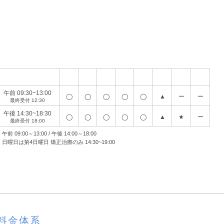
診療時間
月
火
水
木
金
土
日
祝
午前 09:30~13:00
◯
◯
◯
◯
◯
▲
ー
ー
最終受付 12:30
午後 14:30~18:30
◯
◯
◯
◯
◯
▲
★
ー
最終受付 18:00
 午前 09:00～13:00 / 午後 14:00～18:00
 日曜日は第4日曜日 矯正治療のみ 14:30~19:00
料金体系