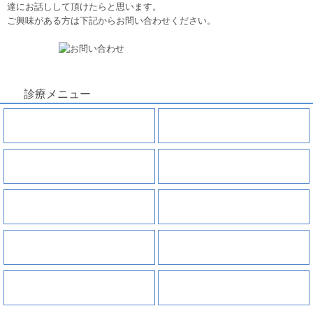
達にお話しして頂けたらと思います。
ご興味がある方は下記からお問い合わせください。
診療メニュー
虫歯
親知らずの抜歯
根管治療
歯周病
小児歯科
インプラント
入れ歯
審美セラミック治療
ホワイトニング
矯正治療