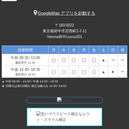
GoogleMap アプリを起動する
〒183-0022
東京都府中市宮西町2-7-11
Verona府中Lusso201
診療時間
月
火
水
木
金
土
日
祝
午前 09:30~13:00
◯
◯
◯
◯
◯
▲
ー
ー
最終受付 12:30
午後 14:30~18:30
◯
◯
◯
◯
◯
▲
★
ー
最終受付 18:00
▲ 午前 09:00～13:00 / 午後 14:00～18:00
★ 日曜日は第4日曜日 矯正治療のみ 14:30~19:00