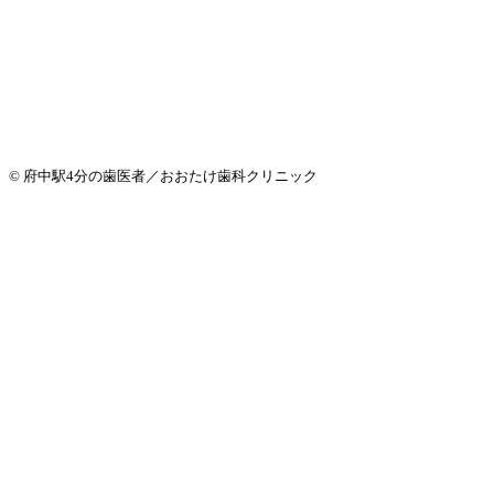
© 府中駅4分の歯医者／おおたけ歯科クリニック