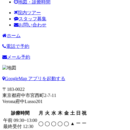
地図・診療時間
院内ツアー
スタッフ募集
お問い合わせ
ホーム
電話で予約
メール予約
GoogleMap アプリを起動する
〒183-0022
東京都府中市宮西町2-7-11
Verona府中Lusso201
診療時間
月
火
水
木
金
土
日
祝
午前 09:30~13:00
ー
ー
◯
◯
◯
◯
◯
▲
最終受付 12:30